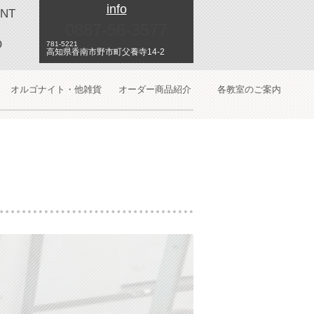
info
NT
0887-56-3577
O
781-5221
高知県香南市野市町父養寺14-2
オルゴナイト・他雑貨
オーダー商品紹介
各教室のご案内