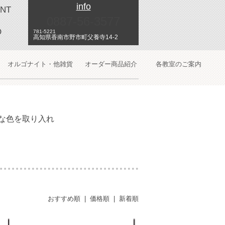
info
NT
0887-56-3577
O
781-5221
高知県香南市野市町父養寺14-2
オルゴナイト・他雑貨
オーダー商品紹介
各教室のご案内
な色を取り入れ
おすすめ順
|
価格順
|
新着順