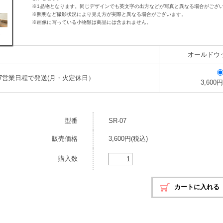
※1品物となります。同じデザインでも英文字の出方などが写真と異なる場合がござ
※照明など撮影状況により見え方が実際と異なる場合がございます。
※画像に写っている小物類は商品には含まれません。
オールドウ
7営業日程で発送(月・火定休日）
3,600
型番
SR-07
販売価格
3,600円(税込)
購入数