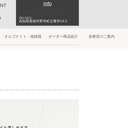
info
NT
0887-56-3577
O
781-5221
高知県香南市野市町父養寺14-2
オルゴナイト・他雑貨
オーダー商品紹介
各教室のご案内
イも楽しめます。