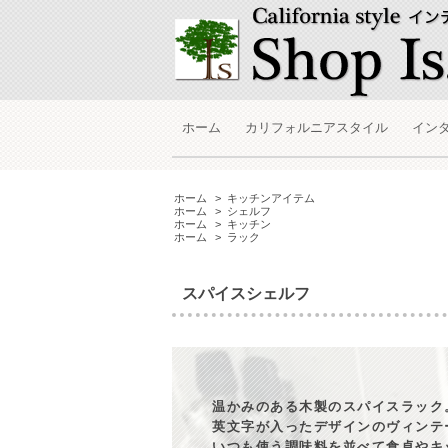
ホーム
カリフォルニアスタイル
イン
ホーム
>
キッチンアイテム
ホーム
>
シェルフ
ホーム
>
キッチン
ホーム
>
ラック
スパイスシェルフ
温かみのある木製のスパイスラック
英文字が入ったデザインのヴィンテ
いつも使う調味料を並べて食卓やキ