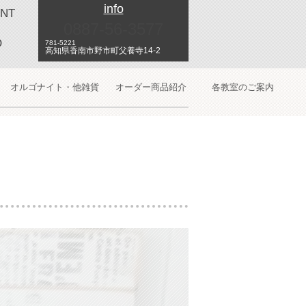
info
NT
0887-56-3577
O
781-5221
高知県香南市野市町父養寺14-2
オルゴナイト・他雑貨
オーダー商品紹介
各教室のご案内