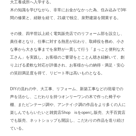
大工養成所へ入学する。
木の知識を学びながら、非常にお金がなかった為、住み込みで3年
間の修業と、経験を経て、21歳で独立、泉野建築を開業する。
その後、四半世以上続く電気販売店でのリフォーム部を設立し、
責任者となり、仕事に対する熱意が伝わり、取締役を務め、小さ
な事から大きな事までを泉野が一貫して行う「まっこと便利な大
工さん」を実践し、お客様のご要望をとことん聴き紐解いて、創
り上げる柔軟な対応が評価され、お客様からの納得・満足・安心
の笑顔満足度を得て、リピート率は高いものとなる。
DIYの流れの中、大工事、リフォーム、新築工事などの現場での
声を活かし、こだわりを持つオンリーワンの木で作った椅子や
棚、またビンテージ調や、アンテイ-ク調の作品をより多くの人に
楽しんでもらいたいと雑貨店Shop isをopenし販売、大手百貨店
でも販売、ネットショップも開設し、こだわりの作品を造り続け
ている。