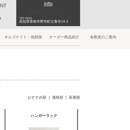
info
NT
0887-56-3577
O
781-5221
高知県香南市野市町父養寺14-2
オルゴナイト・他雑貨
オーダー商品紹介
各教室のご案内
おすすめ順
|
価格順
|
新着順
ハンガーラック