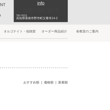
info
NT
0887-56-3577
O
781-5221
高知県香南市野市町父養寺14-2
オルゴナイト・他雑貨
オーダー商品紹介
各教室のご案内
おすすめ順
|
価格順
|
新着順