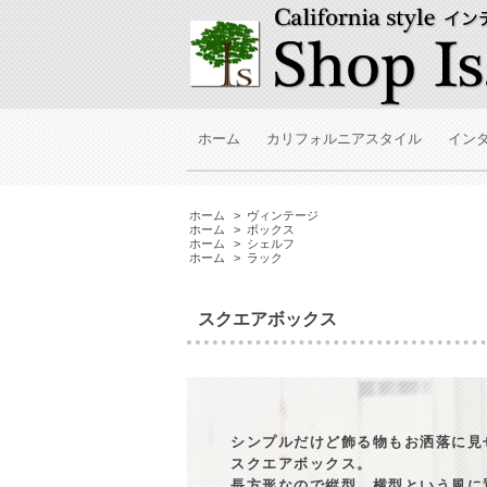
ホーム
カリフォルニアスタイル
イン
ホーム
>
ヴィンテージ
ホーム
>
ボックス
ホーム
>
シェルフ
ホーム
>
ラック
スクエアボックス
シンプルだけど飾る物もお洒落に見
スクエアボックス。
長方形なので縦型、横型という風に