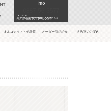
info
NT
0887-56-3577
O
781-5221
高知県香南市野市町父養寺14-2
オルゴナイト・他雑貨
オーダー商品紹介
各教室のご案内