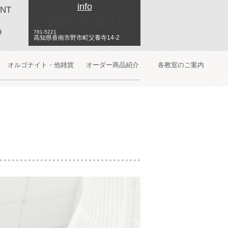
info
NT
0887-56-3577
O
781-5221
高知県香南市野市町父養寺14-2
オルゴナイト・他雑貨
オーダー商品紹介
各教室のご案内